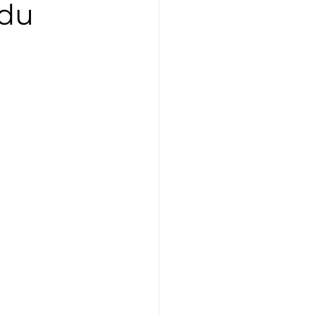
 du
Athlétisme
Judo