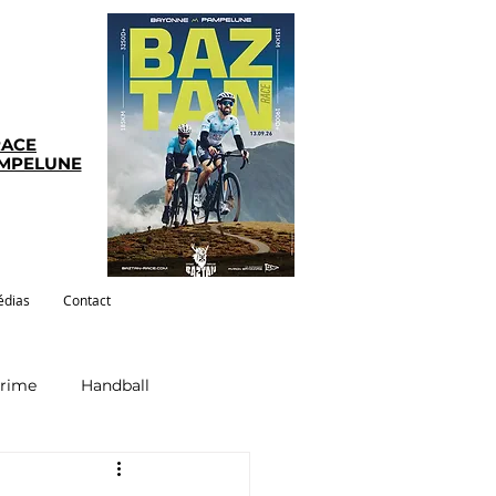
RACE
AMPELUNE
dias
Contact
crime
Handball
ym-pilates
Evenements