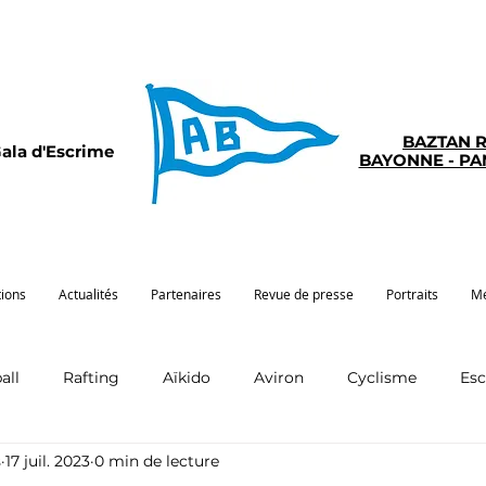
BAZTAN 
ala d'Escrime
BAYONNE - P
tions
Actualités
Partenaires
Revue de presse
Portraits
Mé
all
Rafting
Aïkido
Aviron
Cyclisme
Es
s
17 juil. 2023
0 min de lecture
Pelote
Pentathlon
Pirogue
Sport santé
G