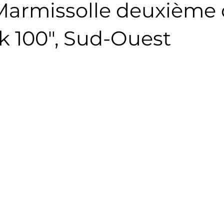
Marmissolle deuxième
Triathlon
Revue de presse
Escalade
Trail
k 100", Sud-Ouest
Surf
Basket
Partenariat