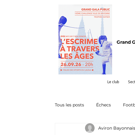
Grand G
Le club
Sec
Tous les posts
Échecs
Footb
Aviron Bayonnai
Omnisports
Partenariat