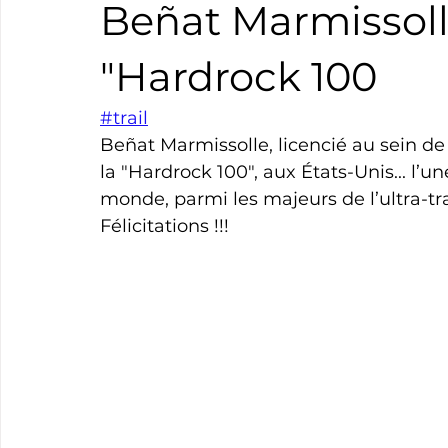
Beñat Marmissoll
Boxe
Natation
Tennis
Triathlon
Revue
"Hardrock 100
#trail
Basket
Cyclotourisme
Surf
Basket
Pa
Beñat Marmissolle, licencié au sein de l
la "Hardrock 100", aux États-Unis... l’u
monde, parmi les majeurs de l’ultra-trai
Félicitations !!!