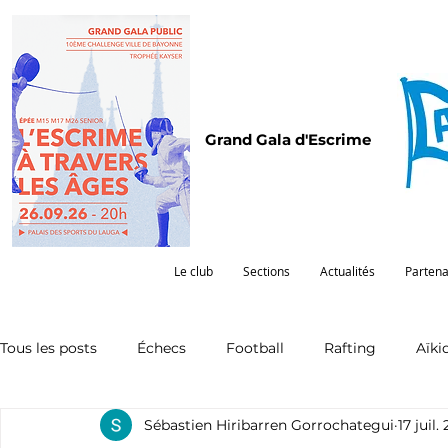
Grand Gala d'Escrime
Le club
Sections
Actualités
Partena
Tous les posts
Échecs
Football
Rafting
Aïki
Sébastien Hiribarren Gorrochategui
17 juil.
Omnisports
Partenariat
Pelote
Pentathlon