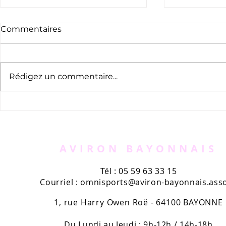
Commentaires
Rédigez un commentaire...
Suhuskune 
Suhuskune Trail : 30 août
AVIRON BAYONNAIS
Tél : 05 59 63 33 15
Courriel :
omnisports@aviron-bayonnais.asso
1, rue Harry Owen Roë - 64100 BAYONNE
Du Lundi au Jeudi : 9h-12h / 14h-18h