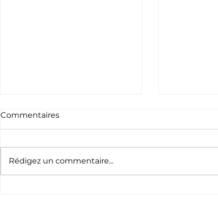
Commentaires
Rédigez un commentaire...
Hommage à Beñat
"Triathlon
Legleu
podium mo
Émilie Mor