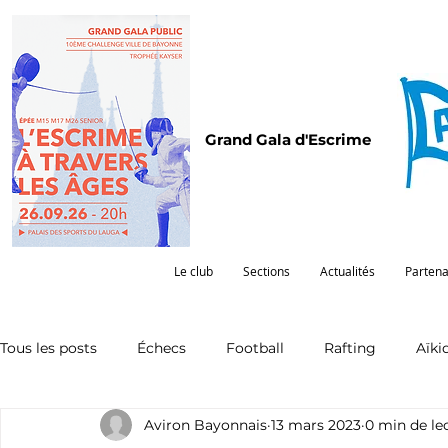
Grand Gala d'Escrime
Le club
Sections
Actualités
Partena
Tous les posts
Échecs
Football
Rafting
Aïki
Aviron Bayonnais
13 mars 2023
0 min de le
Omnisports
Partenariat
Pelote
Pentathlon