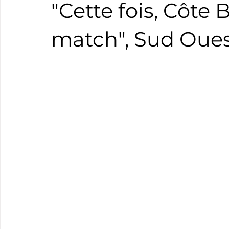
"Cette fois, Côte 
Boxe
Natation
Tennis
Triathlon
Revue
match", Sud Oue
Basket
Cyclotourisme
Surf
Basket
Pa