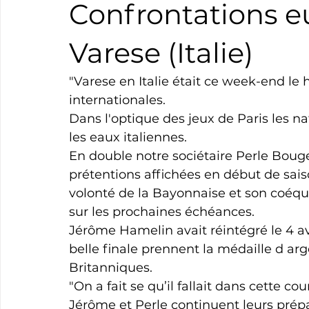
Confrontations 
Boxe
Natation
Tennis
Triathlon
Revue
Varese (Italie)
"Varese en Italie était ce week-end le 
Basket
Cyclotourisme
Surf
Basket
Pa
internationales. 
Dans l'optique des jeux de Paris les n
les eaux italiennes. 
En double notre sociétaire Perle Bouge
prétentions affichées en début de sais
volonté de la Bayonnaise et son coéqui
sur les prochaines échéances. 
Jérôme Hamelin avait réintégré le 4 av
belle finale prennent la médaille d arg
Britanniques. 
"On a fait se qu’il fallait dans cette co
Jérôme et Perle continuent leurs prépa