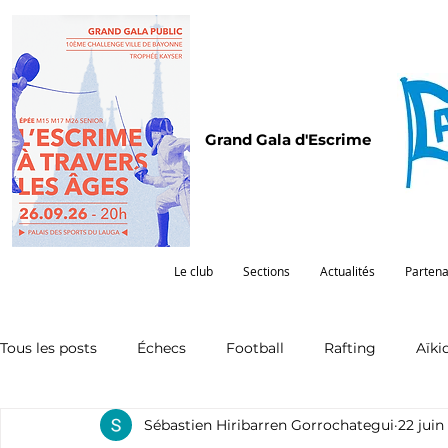
Grand Gala d'Escrime
Le club
Sections
Actualités
Partena
Tous les posts
Échecs
Football
Rafting
Aïki
Sébastien Hiribarren Gorrochategui
22 juin
Omnisports
Partenariat
Pelote
Pentathlon