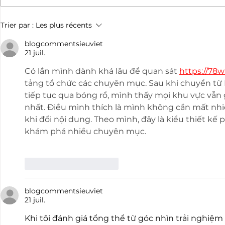
Encore des titres pour les
Trier par :
Les plus récents
basketteurs bayonnais
blogcommentsieuviet
21 juil.
Có lần mình dành khá lâu để quan sát 
https://78w
tảng tổ chức các chuyên mục. Sau khi chuyển từ 
tiếp tục qua bóng rổ, mình thấy mọi khu vực vẫn 
nhất. Điều mình thích là mình không cần mất nhiề
khi đổi nội dung. Theo mình, đây là kiểu thiết kế
khám phá nhiều chuyên mục.
J'aime
Répondre
blogcommentsieuviet
21 juil.
Khi tôi đánh giá tổng thể từ góc nhìn trải nghiệm 