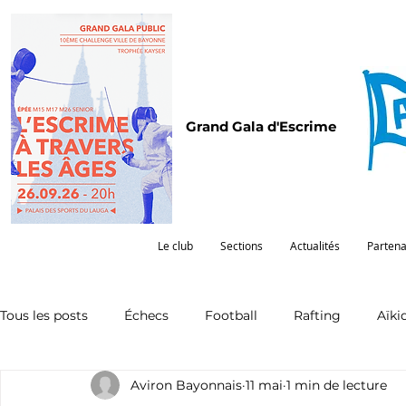
Grand Gala d'Escrime
Le club
Sections
Actualités
Partena
Tous les posts
Échecs
Football
Rafting
Aïki
Aviron Bayonnais
11 mai
1 min de lecture
Omnisports
Partenariat
Pelote
Pentathlon