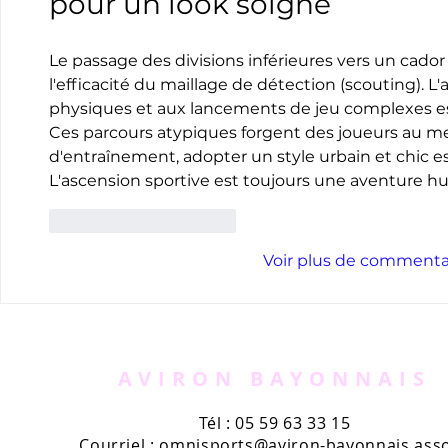
pour un look soigné
Le passage des divisions inférieures vers un cador
l'efficacité du maillage de détection (scouting). L
physiques et aux lancements de jeu complexes est
Ces parcours atypiques forgent des joueurs au men
d'entraînement, adopter un style urbain et chic es
L'ascension sportive est toujours une aventure h
J'aime
Répondre
Voir plus de commenta
AVIRON BAYONNAIS
Tél : 05 59 63 33 15
Courriel :
omnisports@aviron-bayonnais.asso