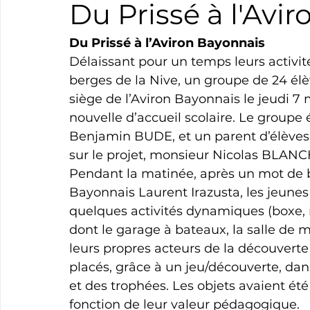
Du Prissé à l'Avi
Boxe
Natation
Tennis
Triathlon
Revue
Du
Prissé
à
l’Aviron
Bayonnais
Délaissant pour un temps leurs activit
berges de la Nive, un groupe de 24 élèv
Basket
Cyclotourisme
Surf
Basket
Pa
siège de l’Aviron Bayonnais le jeudi 7 
nouvelle d’accueil scolaire. Le groupe
Benjamin BUDE, et un parent d’élèves.
sur le projet, monsieur Nicolas BLANC
Pendant la matinée, après un mot de b
Bayonnais Laurent Irazusta, les jeunes é
quelques activités dynamiques (boxe, ra
dont le garage à bateaux, la salle de mu
leurs propres acteurs de la découverte
placés, grâce à un jeu/découverte, dans
et des trophées. Les objets avaient été 
fonction de leur valeur pédagogique.