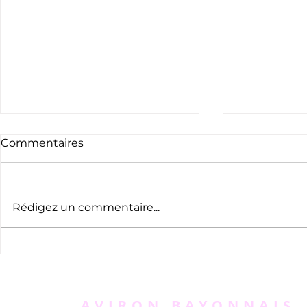
Commentaires
Rédigez un commentaire...
Pelote : un bayonnais de
Pelote bas
l'Aviron, champion du
Européenn
monde de xare
Patrimoin
AVIRON BAYONNAIS