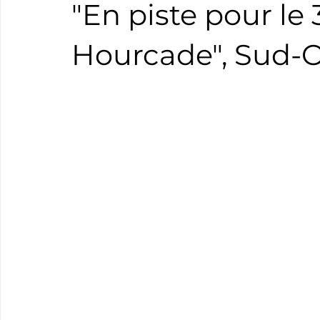
"En piste pour l
Boxe
Natation
Tennis
Triathlon
Revue
Hourcade", Sud-
Basket
Cyclotourisme
Surf
Basket
Pa