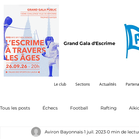
Grand Gala d'Escrime
Le club
Sections
Actualités
Partena
Tous les posts
Échecs
Football
Rafting
Aïki
Aviron Bayonnais
1 juil. 2023
0 min de lectu
Omnisports
Partenariat
Pelote
Pentathlon