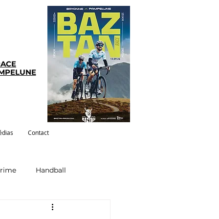
RACE
AMPELUNE
dias
Contact
crime
Handball
ym-pilates
Evenements