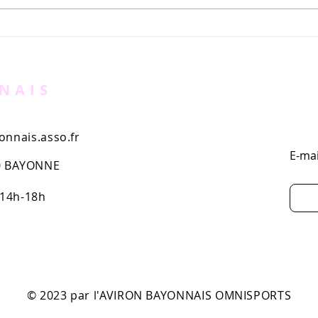
Le nouveau magazine de
Soir
l'Aviron Bayonnais est en
Maga
kiosques
ima
NAIS
nnais.asso.fr
E-mai
00 BAYONNE
 14h-18h
© 2023 par l'AVIRON BAYONNAIS OMNISPORTS