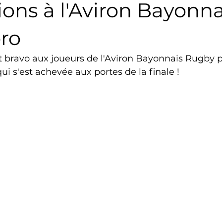
tions à l'Aviron Bayonna
Triathlon
Revue de presse
Escalade
Trail
ro
t bravo aux joueurs de l'Aviron Bayonnais Rugby p
Surf
Basket
Partenariat
ui s'est achevée aux portes de la finale !