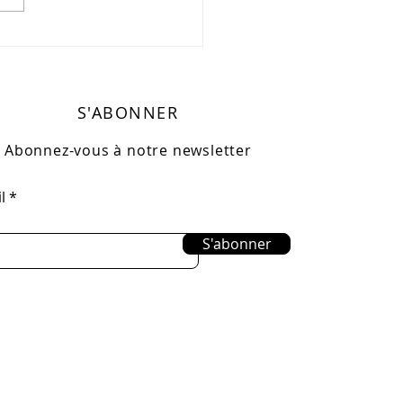
ée de présentation du
zine AB - Retour en
ges
S'ABONNER
Abonnez-vous à notre newsletter
l
S'abonner