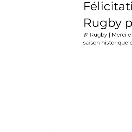
Félicita
Boxe
Natation
Tennis
Rugby p
🏉 Rugby | Merci e
Basket
Cyclotourisme
saison historique q