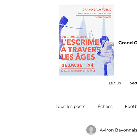
Grand G
Le club
Sec
Tous les posts
Échecs
Footb
Aviron Bayonnai
Omnisports
Partenariat