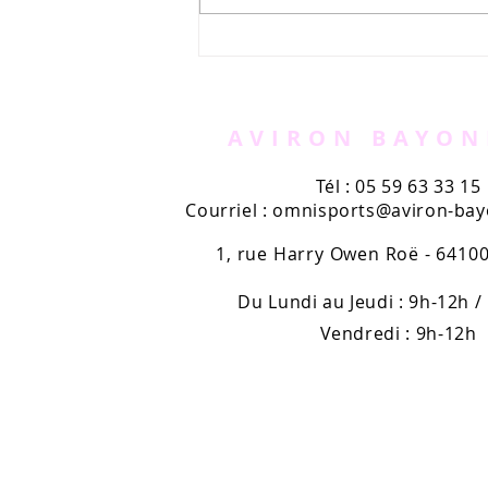
Appel à bénévoles -
AVIRUN
AVIRON BAYON
Tél : 05 59 63 33 15
Courriel :
omnisports@aviron-bayo
1, rue Harry Owen Roë - 641
Du Lundi au Jeudi : 9h-12h /
Vendredi : 9h-12h