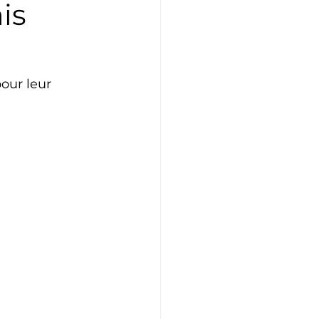
is
Athlétisme
Judo
our leur 