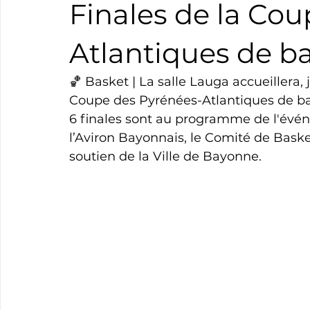
Finales de la Co
Boxe
Natation
Tennis
Triathlon
Revue
Atlantiques de ba
🏀 Basket | La salle Lauga accueillera, 
Basket
Cyclotourisme
Surf
Basket
Pa
Coupe des Pyrénées-Atlantiques de ba
6 finales sont au programme de l'évén
l’Aviron Bayonnais, le Comité de Baske
soutien de la Ville de Bayonne.