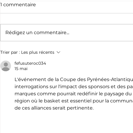
1 commentaire
Rédigez un commentaire...
L’exposition des 120 ans
L'exploit 
Trier par :
Les plus récents
du rugby résiste à la
Émilie Mor
canicule.
premier c
fefusuteroc034
15 mai
France pro
L'événement de la Coupe des Pyrénées-Atlantiqu
interrogations sur l'impact des sponsors et des par
marques comme pourrait redéfinir le paysage du s
région où le basket est essentiel pour la communau
de ces alliances serait pertinente.