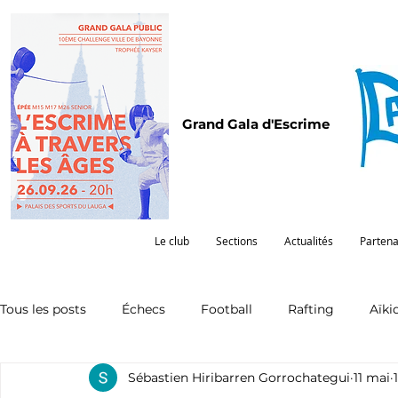
Grand Gala d'Escrime
Le club
Sections
Actualités
Partena
Tous les posts
Échecs
Football
Rafting
Aïki
Sébastien Hiribarren Gorrochategui
11 mai
Omnisports
Partenariat
Pelote
Pentathlon