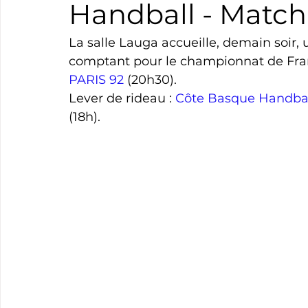
Handball - Match
Boxe
Natation
Tennis
Triathlon
Revue
La salle Lauga accueille, demain soir,
comptant pour le championnat de Fran
PARIS 92
 (20h30).
Basket
Cyclotourisme
Surf
Basket
Pa
Lever de rideau : 
Côte Basque Handba
(18h).