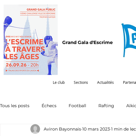
Grand Gala d'Escrime
Le club
Sections
Actualités
Partena
Tous les posts
Échecs
Football
Rafting
Aïki
Aviron Bayonnais
10 mars 2023
1 min de le
Omnisports
Partenariat
Pelote
Pentathlon