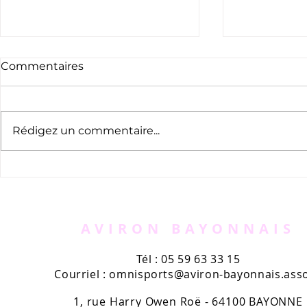
Commentaires
Rédigez un commentaire...
Hommage à Beñat
"Montluçon
Legleu
étape avan
pour Côte 
Ouest
AVIRON BAYONNAIS
Tél : 05 59 63 33 15
Courriel :
omnisports@aviron-bayonnais.asso
1, rue Harry Owen Roë - 64100 BAYONNE