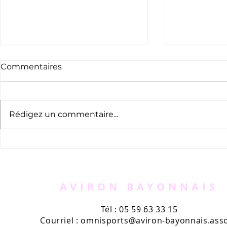
Commentaires
Rédigez un commentaire...
Appel à bénévoles -
Le nouvea
AVIRUN
l'Aviron B
kiosques
AVIRON BAYONNAIS
Tél : 05 59 63 33 15
Courriel :
omnisports@aviron-bayonnais.asso