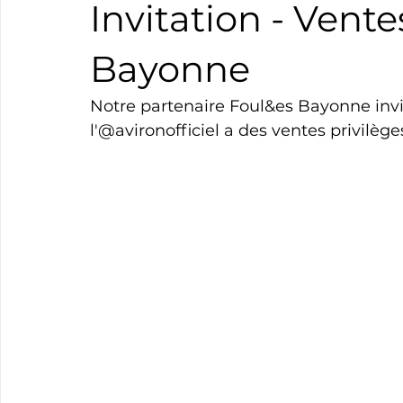
Invitation - Vente
Boxe
Natation
Tennis
Triathlon
Revue
Bayonne
Notre partenaire Foul&es Bayonne invi
Basket
Cyclotourisme
Surf
Basket
Pa
l'@avironofficiel a des ventes privilèges 