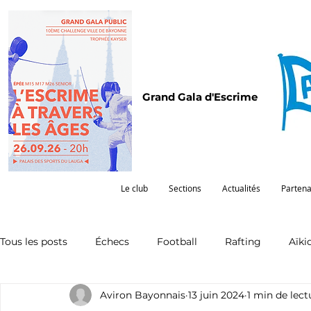
Grand Gala d'Escrime
Le club
Sections
Actualités
Partena
Tous les posts
Échecs
Football
Rafting
Aïki
Aviron Bayonnais
13 juin 2024
1 min de lect
Omnisports
Partenariat
Pelote
Pentathlon