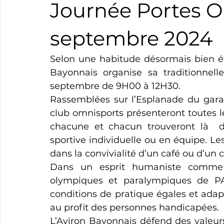
Journée Portes O
Boxe
Natation
Tennis
Triathlon
Revue
septembre 2024
Selon une habitude désormais bien éta
Basket
Cyclotourisme
Surf
Basket
Pa
Bayonnais organise sa traditionnell
septembre de 9H00 à 12H30.
Rassemblées sur l’Esplanade du garage
club omnisports présenteront toutes le
chacune et chacun trouveront là  de 
sportive individuelle ou en équipe. Les
dans la convivialité d’un café ou d’un 
Dans un esprit humaniste comme 
olympiques et paralympiques de PAR
conditions de pratique égales et ada
au profit des personnes handicapées.
L’Aviron Bayonnais défend des valeurs 