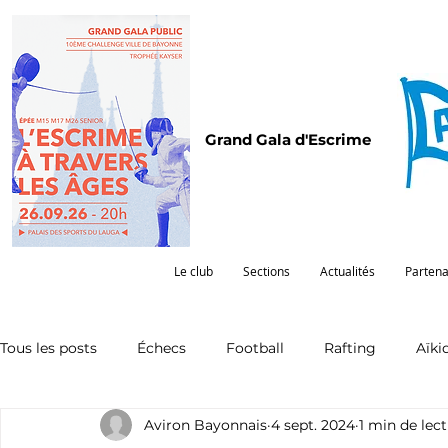
Grand Gala d'Escrime
Le club
Sections
Actualités
Partena
Tous les posts
Échecs
Football
Rafting
Aïki
Aviron Bayonnais
4 sept. 2024
1 min de lec
Omnisports
Partenariat
Pelote
Pentathlon