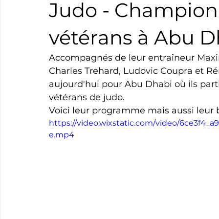
Judo - Champio
Boxe
Natation
Tennis
Triathlon
Revue
vétérans à Abu D
Accompagnés de leur entraîneur Maxime 
Basket
Cyclotourisme
Surf
Basket
Pa
Charles Trehard, Ludovic Coupra et Ré
aujourd'hui pour Abu Dhabi où ils pa
vétérans de judo.
Voici leur programme mais aussi leur be
https://video.wixstatic.com/video/6ce3f4_
e.mp4