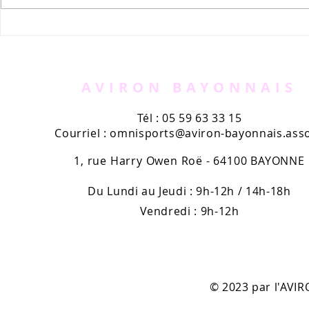
Découvrez la section
L'Aviron B
judo/kendo
en finale 
de France
division... 
AVIRON BAYONNAIS
Tél : 05 59 63 33 15
Courriel :
omnisports@aviron-bayonnais.asso
1, rue Harry Owen Roë - 64100 BAYONNE
Du Lundi au Jeudi : 9h-12h / 14h-18h
Vendredi : 9h-12h
© 2023 par l'AV