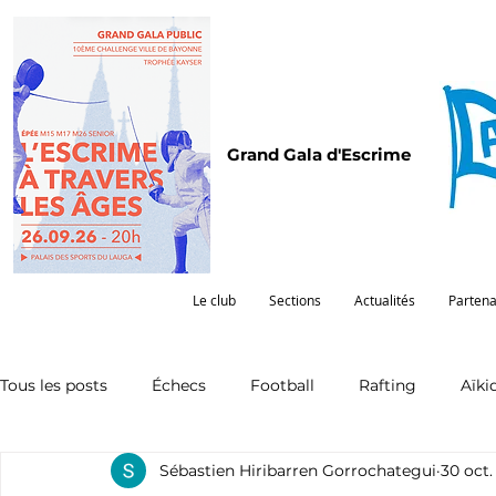
Grand Gala d'Escrime
Le club
Sections
Actualités
Partena
Tous les posts
Échecs
Football
Rafting
Aïki
Sébastien Hiribarren Gorrochategui
30 oct.
Omnisports
Partenariat
Pelote
Pentathlon