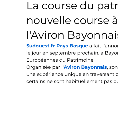
La course du pat
Boxe
Natation
Tennis
Triathlon
Revue
nouvelle course à
l'Aviron Bayonnai
Basket
Cyclotourisme
Surf
Basket
Pa
Sudouest.fr
 Pays Basque
 a fait l'ann
le jour en septembre prochain, à Bayo
Européennes du Patrimoine.
Organisée par l'
Aviron Bayonnais
, so
une expérience unique en traversant 
certains ne sont habituellement pas ou