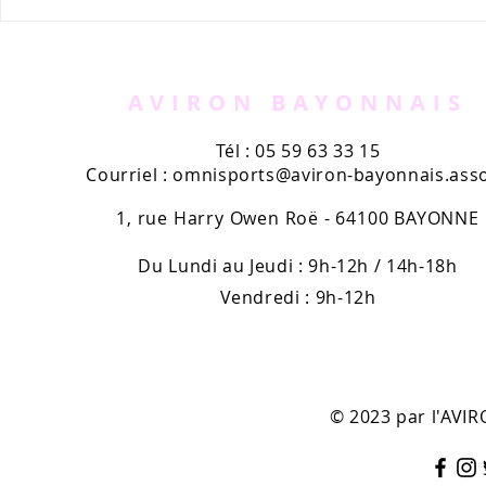
L’exposition des 120 ans
L'exploit 
du rugby résiste à la
Émilie Mor
canicule.
premier c
France pro
AVIRON BAYONNAIS
Tél : 05 59 63 33 15
Courriel :
omnisports@aviron-bayonnais.asso
1, rue Harry Owen Roë - 64100 BAYONNE
Du Lundi au Jeudi : 9h-12h / 14h-18h
Vendredi : 9h-12h
© 2023 par l'AV