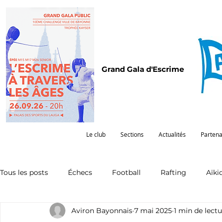
Grand Gala d'Escrime
Le club
Sections
Actualités
Partena
Tous les posts
Échecs
Football
Rafting
Aïki
Aviron Bayonnais
7 mai 2025
1 min de lect
Omnisports
Partenariat
Pelote
Pentathlon