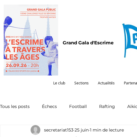
Grand Gala d'Escrime
Le club
Sections
Actualités
Partena
Tous les posts
Échecs
Football
Rafting
Aïki
secretariat153
25 juin
1 min de lecture
Omnisports
Partenariat
Pelote
Pentathlon