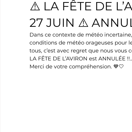
⚠️ LA FÊTE DE L
Boxe
Natation
Tennis
Triathlon
Revue
27 JUIN ⚠️ ANNU
Dans ce contexte de météo incertaine, s
Basket
Cyclotourisme
Surf
Basket
Pa
conditions de météo orageuses pour les
tous, c’est avec regret que nous vous 
LA FÊTE DE L’AVIRON est ANNULÉE !!.
Merci de votre compréhension. 💙🤍