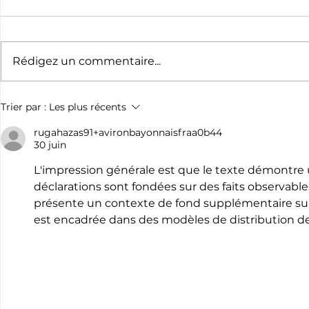
Rédigez un commentaire...
L’exposition des 120 ans
L'exploit 
Trier par :
Les plus récents
du rugby résiste à la
Émilie Mor
canicule.
premier c
rugahazas91+avironbayonnaisfraa0b44
30 juin
France pro
L'impression générale est que le texte démontre 
déclarations sont fondées sur des faits observable
présente un contexte de fond supplémentaire sur
est encadrée dans des modèles de distribution 