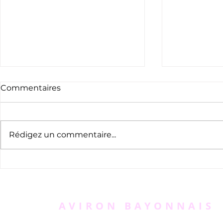
Commentaires
Rédigez un commentaire...
Hommage à Beñat
"Triathlon
Legleu
podium mo
Émilie Mor
AVIRON BAYONNAIS