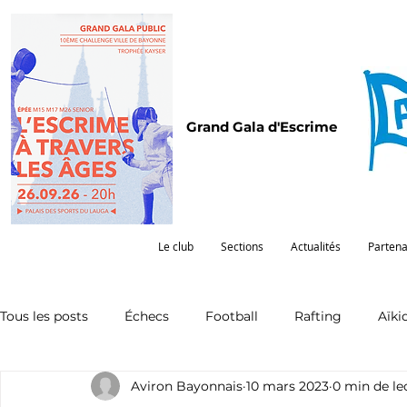
Grand Gala d'Escrime
Le club
Sections
Actualités
Partena
Tous les posts
Échecs
Football
Rafting
Aïki
Aviron Bayonnais
10 mars 2023
0 min de le
Omnisports
Partenariat
Pelote
Pentathlon