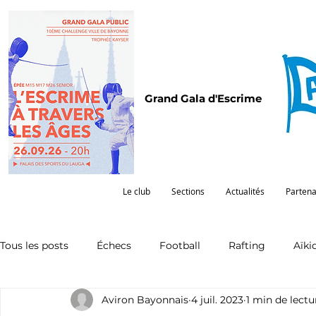
Grand Gala d'Escrime
Le club
Sections
Actualités
Partena
Tous les posts
Échecs
Football
Rafting
Aïki
Aviron Bayonnais
4 juil. 2023
1 min de lectu
Omnisports
Partenariat
Pelote
Pentathlon