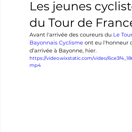
Les jeunes cyclist
Boxe
Natation
Tennis
Triathlon
Revue
du Tour de Franc
Avant l'arrivée des coureurs du 
Le Tou
Basket
Cyclotourisme
Surf
Basket
Pa
Bayonnais Cyclisme
 ont eu l'honneur d
d’arrivée à Bayonne, hier.
https://video.wixstatic.com/video/6ce3f4_
mp4