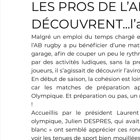
LES PROS DE L’
Boxe
Natation
Tennis
Triathlon
Revue
DÉCOUVRENT...l’
Malgré un emploi du temps chargé et
Basket
Cyclotourisme
Surf
Basket
Pa
l’AB rugby a pu bénéficier d’une matin
garage, afin de couper un peu le ryth
par des activités ludiques, sans la p
joueurs, il s’agissait de découvrir l’avir
En début de saison, la cohésion est loin
car les matches de préparation ap
Olympique. Et préparation ou pas, un 
!
Accueillis par le président Lauren
olympique, Julien DESPRES, qui avait 
blanc » ont semblé apprécier ces ronds
voir les tenues de sport bien mouillées)