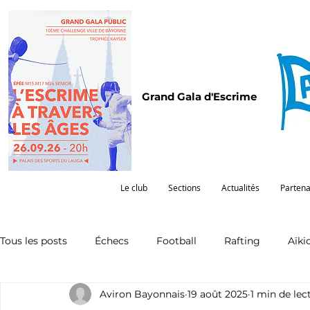
Grand Gala d'Escrime
Le club
Sections
Actualités
Partena
Tous les posts
Échecs
Football
Rafting
Aïki
Aviron Bayonnais
19 août 2025
1 min de lec
Omnisports
Partenariat
Pelote
Pentathlon