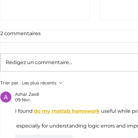
2 commentaires
Rédigez un commentaire...
Randonnée des 3 rivières
Appel à bé
Trier par :
Les plus récents
AVIRUN
Azhar Zaidi
09 févr.
I found 
do my matlab homework
 useful while 
 especially for understanding logic errors and i