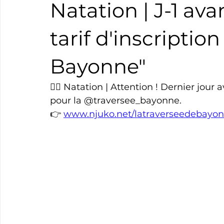
Natation | J-1 a
Boxe
Natation
Tennis
Triathlon
Revue
tarif d'inscriptio
Bayonne"
Basket
Cyclotourisme
Surf
Basket
Pa
🏊‍♂️ Natation | Attention ! Dernier jour
pour la @traversee_bayonne.
👉 
www.njuko.net/latraverseedebayon