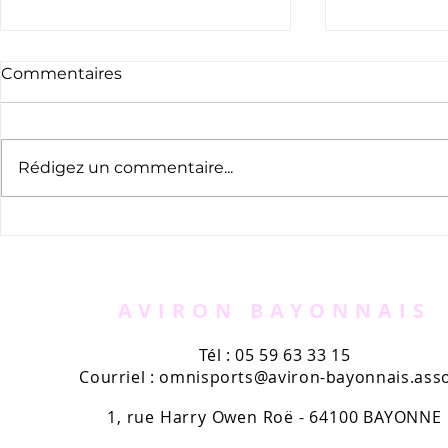
Commentaires
Rédigez un commentaire...
Traversée de Bayonne à la
"La traver
nage 2025
à la nage 
deux parco
Sud Ouest
AVIRON BAYONNAIS
Tél : 05 59 63 33 15
Courriel :
omnisports@aviron-bayonnais.asso
1, rue Harry Owen Roë - 64100 BAYONNE