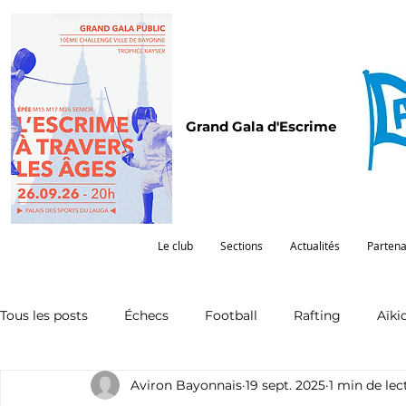
Grand Gala d'Escrime
Le club
Sections
Actualités
Partena
Tous les posts
Échecs
Football
Rafting
Aïki
Aviron Bayonnais
19 sept. 2025
1 min de lec
Omnisports
Partenariat
Pelote
Pentathlon