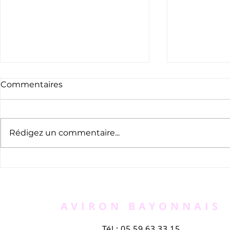
Commentaires
Rédigez un commentaire...
Pelote : un bayonnais de
Grande se
l'Aviron, champion du
pelote ba
monde de xare
AVIRON BAYONNAIS
Tél : 05 59 63 33 15