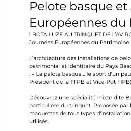
Pelote basque et
Boxe
Natation
Tennis
Triathlon
Revue
Européennes du 
ℹ️ BOTA LUZE AU TRINQUET DE L’AVIRO
Basket
Cyclotourisme
Surf
Basket
Pa
Journées Européennes du Patrimoine.
L’architecture des installations de pel
patrimonial et identitaire du Pays Basqu
: « La pelote basque... le sport d'un pe
Président de la FFPB et Vice-Pdt FIPB)
Découvrez une spécialité mixte dite Bot
particulière du trinquet. Proposée par
maquettes de tous types d'installations
utilisés.