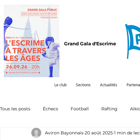
Grand Gala d'Escrime
Le club
Sections
Actualités
Partena
Tous les posts
Échecs
Football
Rafting
Aïki
Aviron Bayonnais
20 août 2025
1 min de le
Omnisports
Partenariat
Pelote
Pentathlon