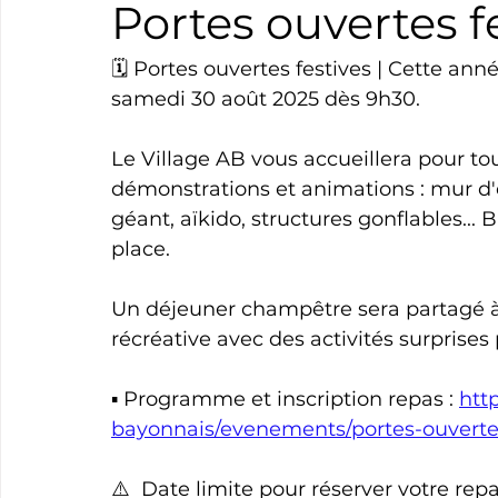
Portes ouvertes fe
Boxe
Natation
Tennis
Triathlon
Revue
🗓 Portes ouvertes festives | Cette ann
samedi 30 août 2025 dès 9h30.
Basket
Cyclotourisme
Surf
Basket
Pa
Le Village AB vous accueillera pour tou
démonstrations et animations : mur d'e
géant, aïkido, structures gonflables..
place. 
Un déjeuner champêtre sera partagé à 
récréative avec des activités surprises
▪︎ Programme et inscription repas : 
htt
bayonnais/evenements/portes-ouvertes
⚠️  Date limite pour réserver votre repa