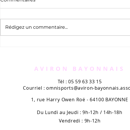
Rédigez un commentaire...
Appel à bénévoles -
Le nouvea
AVIRUN
l'Aviron B
kiosques
AVIRON BAYONNAIS
Tél : 05 59 63 33 15
Courriel :
omnisports@aviron-bayonnais.asso
1, rue Harry Owen Roë - 64100 BAYONNE
Du Lundi au Jeudi : 9h-12h / 14h-18h
Vendredi : 9h-12h