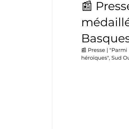
📰 Press
Boxe
Natation
Tennis
médaillé
Basques
Basket
Cyclotourisme
📰 Presse | "Parmi
héroïques", Sud O