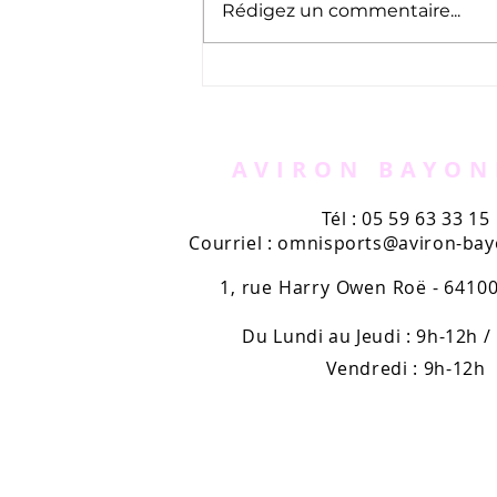
Rédigez un commentaire...
Appel à bénévoles -
AVIRUN
AVIRON BAYON
Tél : 05 59 63 33 15
Courriel :
omnisports@aviron-bayo
1, rue Harry Owen Roë - 641
Du Lundi au Jeudi : 9h-12h /
Vendredi : 9h-12h