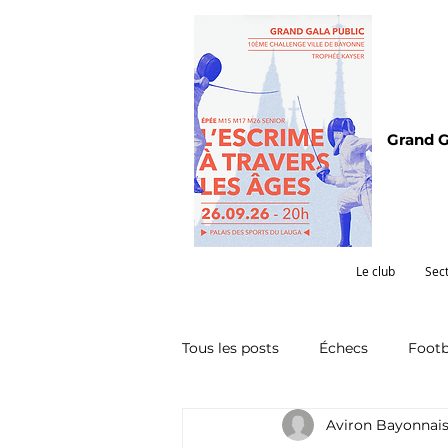
Grand G
Le club
Sec
Tous les posts
Échecs
Footb
Aviron Bayonnai
Omnisports
Partenariat