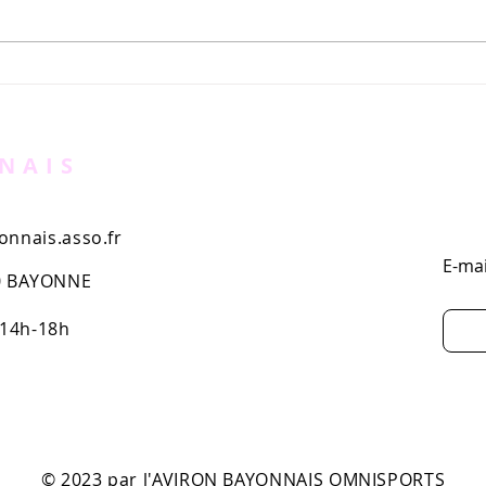
Le nouveau magazine de
Soir
l'Aviron Bayonnais est en
Maga
kiosques
ima
NAIS
nnais.asso.fr
E-mai
00 BAYONNE
 14h-18h
© 2023 par l'AVIRON BAYONNAIS OMNISPORTS