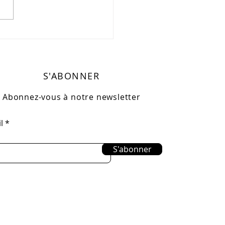
ée de présentation du
zine AB - Retour en
ges
S'ABONNER
Abonnez-vous à notre newsletter
l
S'abonner