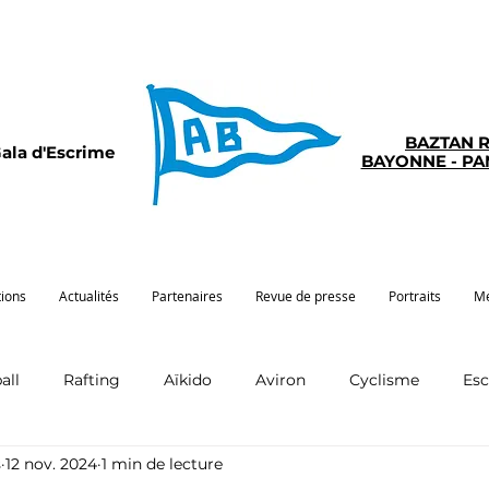
BAZTAN 
ala d'Escrime
BAYONNE - P
tions
Actualités
Partenaires
Revue de presse
Portraits
Mé
all
Rafting
Aïkido
Aviron
Cyclisme
Es
s
12 nov. 2024
1 min de lecture
Pelote
Pentathlon
Pirogue
Sport santé
G