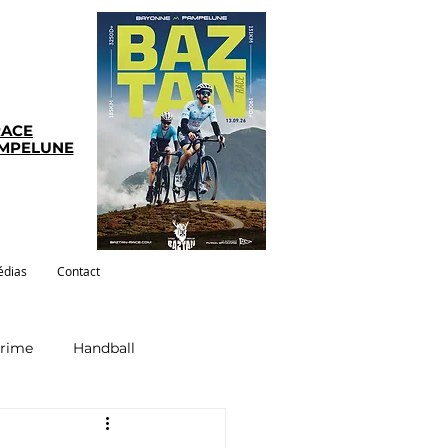
RACE
AMPELUNE
dias
Contact
crime
Handball
ym-pilates
Evenements