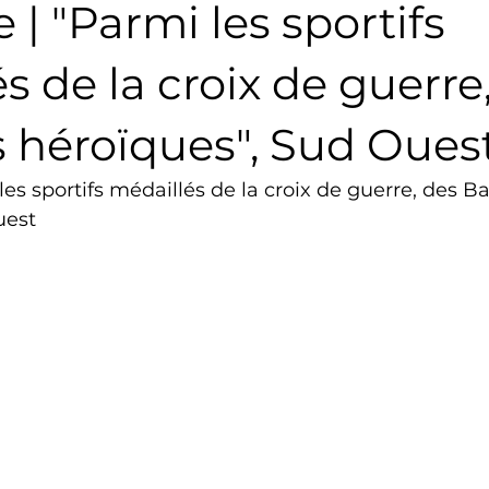
e | "Parmi les sportifs
Triathlon
Revue de presse
Escalade
Trail
s de la croix de guerre
 héroïques", Sud Oues
Surf
Basket
Partenariat
 les sportifs médaillés de la croix de guerre, des B
uest 