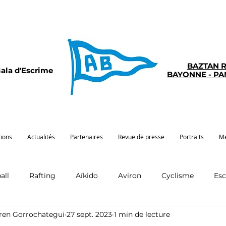
BAZTAN 
ala d'Escrime
BAYONNE - P
tions
Actualités
Partenaires
Revue de presse
Portraits
Mé
all
Rafting
Aïkido
Aviron
Cyclisme
Es
rren Gorrochategui
27 sept. 2023
1 min de lecture
Pelote
Pentathlon
Pirogue
Sport santé
G