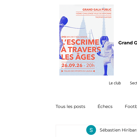
Grand G
Le club
Sec
Tous les posts
Échecs
Footb
Sébastien Hiriba
Omnisports
Partenariat