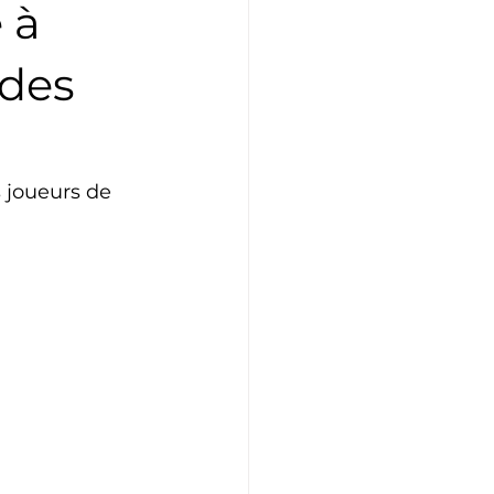
 à
Athlétisme
Judo
 des
 joueurs de 