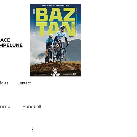
RACE
AMPELUNE
dias
Contact
crime
Handball
ym-pilates
Evenements