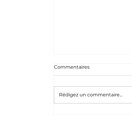
Commentaires
Rédigez un commentaire...
"Triathlon : un nouveau
podium mondial pour
Émilie Morier"