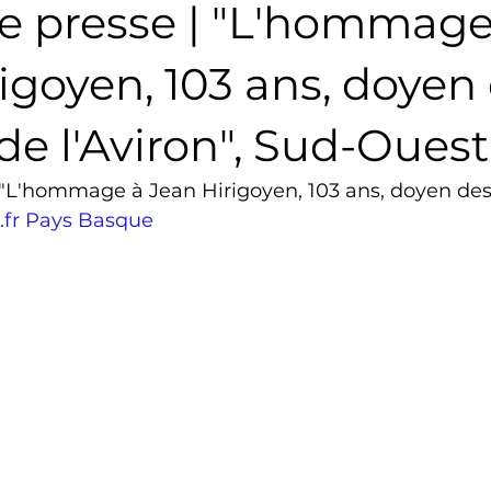
e presse | "L'hommage
Triathlon
Revue de presse
Escalade
Trail
igoyen, 103 ans, doyen
de l'Aviron", Sud-Ouest
Surf
Basket
Partenariat
 "L'hommage à Jean Hirigoyen, 103 ans, doyen des
.fr Pays Basque