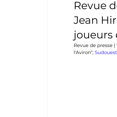
Revue d
Boxe
Natation
Tennis
Jean Hir
joueurs 
Basket
Cyclotourisme
Revue de presse |
l'Aviron", 
Sudouest