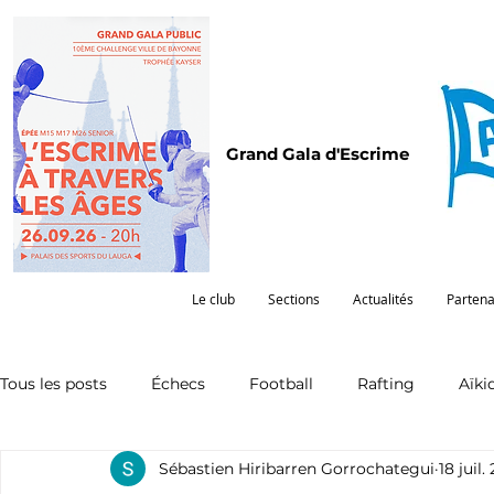
Grand Gala d'Escrime
Le club
Sections
Actualités
Partena
Tous les posts
Échecs
Football
Rafting
Aïki
Sébastien Hiribarren Gorrochategui
18 juil.
Omnisports
Partenariat
Pelote
Pentathlon