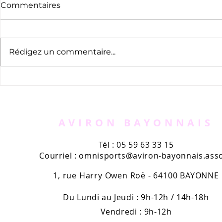
Commentaires
Rédigez un commentaire...
L’exposition des 120 ans
L'exploit 
du rugby résiste à la
Émilie Mor
canicule.
premier c
France pro
AVIRON BAYONNAIS
Tél : 05 59 63 33 15
Courriel :
omnisports@aviron-bayonnais.asso
1, rue Harry Owen Roë - 64100 BAYONNE
Du Lundi au Jeudi : 9h-12h / 14h-18h
Vendredi : 9h-12h