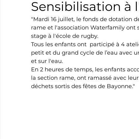
Sensibilisation à
Boxe
Natation
Tennis
Triathlon
Revue
"Mardi 16 juillet, le fonds de dotation 
rame et l'association Waterfamily ont s
stage à l'école de rugby.
Basket
Cyclotourisme
Surf
Basket
Pa
Tous les enfants ont  participé à 4 atel
petit et du grand cycle de l’eau avec
et sur l'eau. 
En 2 heures de temps, les enfants acc
la section rame, ont ramassé avec leur
déchets sortis des fêtes de Bayonne."