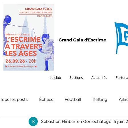
Grand Gala d'Escrime
Le club
Sections
Actualités
Partena
Tous les posts
Échecs
Football
Rafting
Aïki
Sébastien Hiribarren Gorrochategui
5 juin 
Omnisports
Partenariat
Pelote
Pentathlon