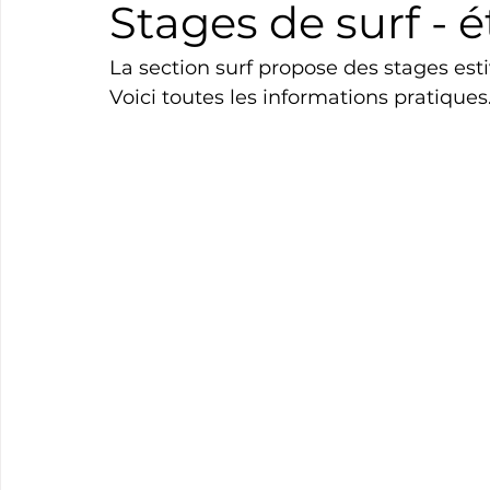
Stages de surf - 
Boxe
Natation
Tennis
Triathlon
Revue
La section surf propose des stages esti
Voici toutes les informations pratiques
Basket
Cyclotourisme
Surf
Basket
Pa