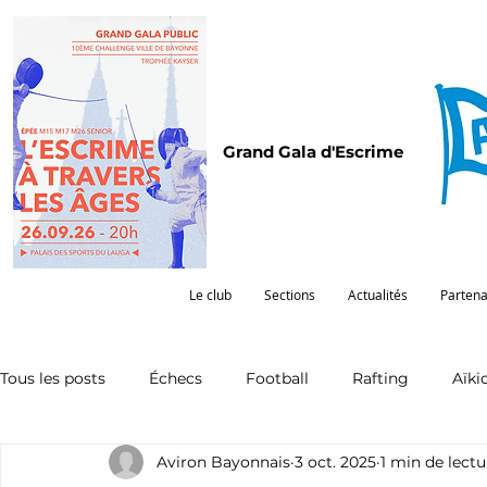
Grand Gala d'Escrime
Le club
Sections
Actualités
Partena
Tous les posts
Échecs
Football
Rafting
Aïki
Aviron Bayonnais
3 oct. 2025
1 min de lectu
Omnisports
Partenariat
Pelote
Pentathlon