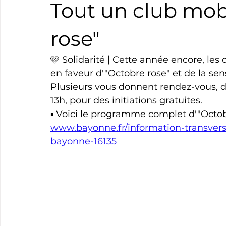
Tout un club mob
Boxe
Natation
Tennis
Triathlon
Revue
rose"
🩷 Solidarité | Cette année encore, les 
Basket
Cyclotourisme
Surf
Basket
Pa
en faveur d'"Octobre rose" et de la sen
Plusieurs vous donnent rendez-vous, de
13h, pour des initiations gratuites.
▪︎ Voici le programme complet d'"Octo
www.bayonne.fr/information-transver
bayonne-16135