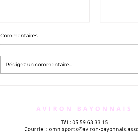
Commentaires
Rédigez un commentaire...
Appel à bénévoles -
Le nouvea
AVIRUN
l'Aviron B
kiosques
AVIRON BAYONNAIS
Tél : 05 59 63 33 15
Courriel :
omnisports@aviron-bayonnais.asso