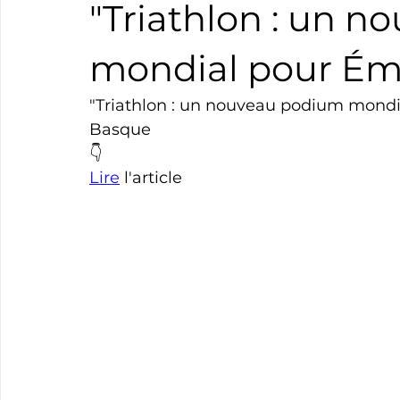
"Triathlon : un 
Boxe
Natation
Tennis
Triathlon
Revue
mondial pour Émi
"Triathlon : un nouveau podium mondia
Basket
Cyclotourisme
Surf
Basket
Pa
Basque 
👇
Lire
 l'article 