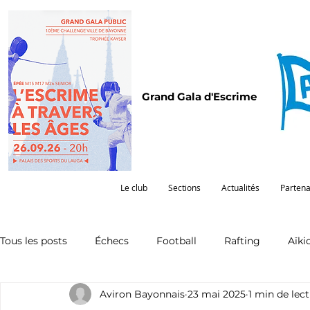
Grand Gala d'Escrime
Le club
Sections
Actualités
Partena
Tous les posts
Échecs
Football
Rafting
Aïki
Aviron Bayonnais
23 mai 2025
1 min de lec
Omnisports
Partenariat
Pelote
Pentathlon