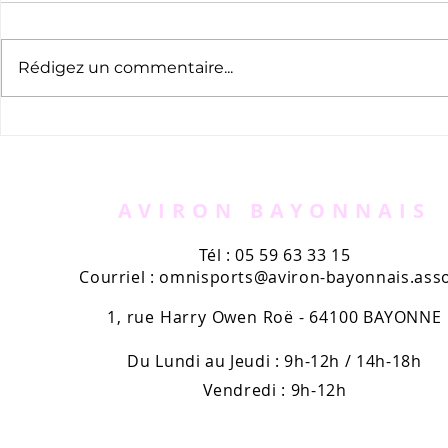
Rédigez un commentaire...
Appel à bénévoles -
Le nouvea
AVIRUN
l'Aviron B
kiosques
AVIRON BAYONNAIS
Tél : 05 59 63 33 15
Courriel :
omnisports@aviron-bayonnais.asso
1, rue Harry Owen Roë - 64100 BAYONNE
Du Lundi au Jeudi : 9h-12h / 14h-18h
Vendredi : 9h-12h