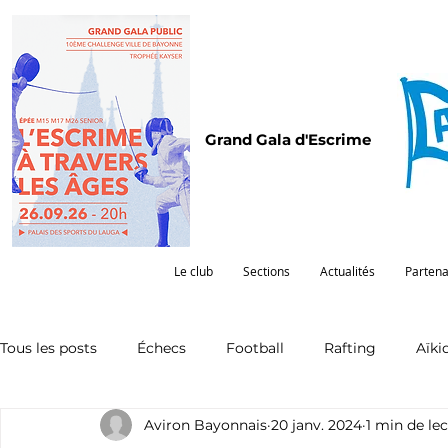
Grand Gala d'Escrime
Le club
Sections
Actualités
Partena
Tous les posts
Échecs
Football
Rafting
Aïki
Aviron Bayonnais
20 janv. 2024
1 min de le
Omnisports
Partenariat
Pelote
Pentathlon