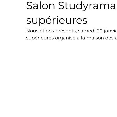
Salon Studyrama
Boxe
Natation
Tennis
Triathlon
Revue
supérieures
Nous étions présents, samedi 20 janvi
Basket
Cyclotourisme
Surf
Basket
Pa
supérieures organisé à la maison des a