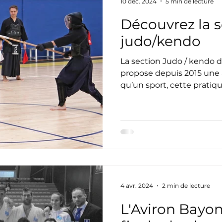
10 déc. 2024
5 min de lecture
Découvrez la s
Natation
Tennis
Triathlon
Revue de presse
judo/kendo
La section Judo / kendo de l’Aviron Bayonnais
asket
Cyclotourisme
Surf
Basket
Parte
propose depuis 2015 une a
qu’un sport, cette pratiqu
4 avr. 2024
2 min de lecture
L'Aviron Bayo