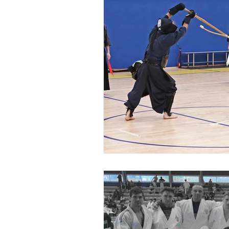
Evenements
Boxe
Athlétisme
Judo
B