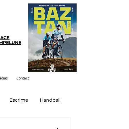
RACE
AMPELUNE
dias
Contact
Escrime
Handball
té
Gym-pilates