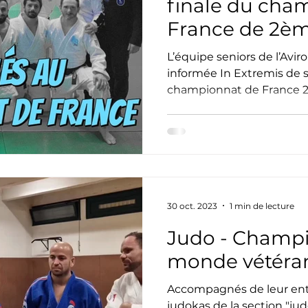
finale du cha
France de 2ème
historique !
L’équipe seniors de l’Avi
informée In Extremis de s
championnat de France 2è
30 oct. 2023
1 min de lecture
Judo - Champ
monde vétéra
Accompagnés de leur entr
judokas de la section "jud