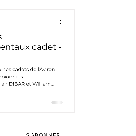
s
entaux cadet -
 nos cadets de l'Aviron
mpionnats
lan DIBAR et William
S'ABONNER