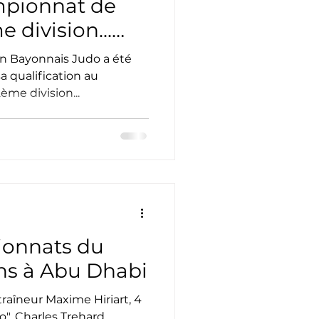
mpionnat de
 division...
ron Bayonnais Judo a été
a qualification au
me division...
ionnats du
ns à Abu Dhabi
aîneur Maxime Hiriart, 4
o", Charles Trehard,