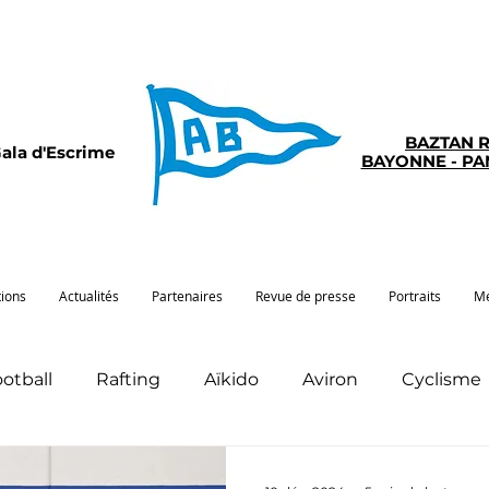
BAZTAN 
ala d'Escrime
BAYONNE - P
tions
Actualités
Partenaires
Revue de presse
Portraits
Mé
otball
Rafting
Aïkido
Aviron
Cyclisme
Pelote
Pentathlon
Pirogue
Sport san