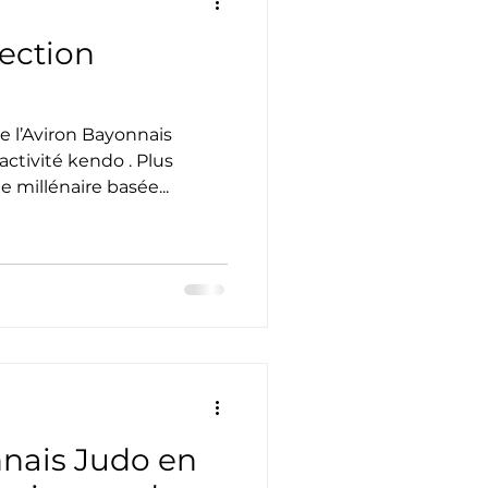
ection
Escalade
Trail
nariat
ctivité kendo . Plus
e millénaire basée...
nnais Judo en