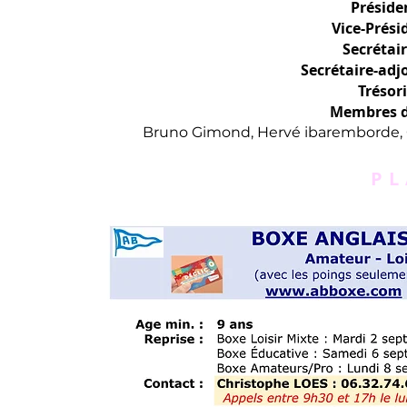
Présiden
Vice-Prési
Secrétair
Secrétaire-adj
Trésori
Membres du
Bruno Gimond, Hervé ibaremborde, C
P