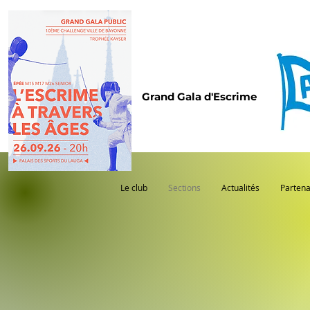
Grand Gala d'Escrime
Le club
Sections
Actualités
Partena