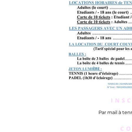
INS
Par mail à
ten
CO