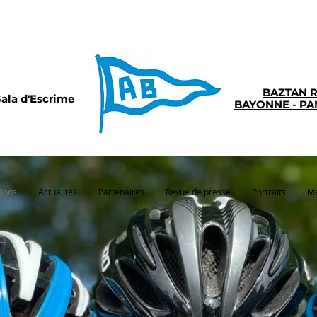
BAZTAN 
ala d'Escrime
BAYONNE - P
tions
Actualités
Partenaires
Revue de presse
Portraits
Mé