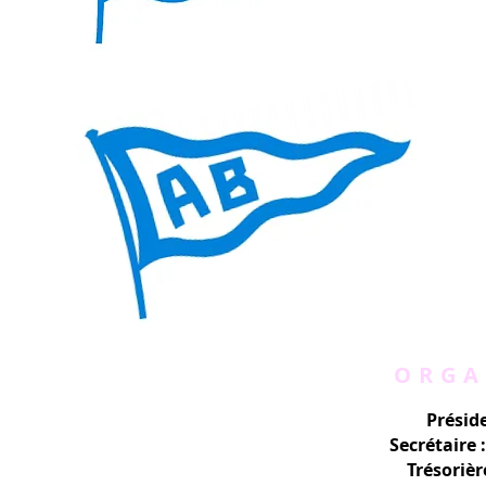
ORGA
Présid
Secrétaire 
Trésorièr