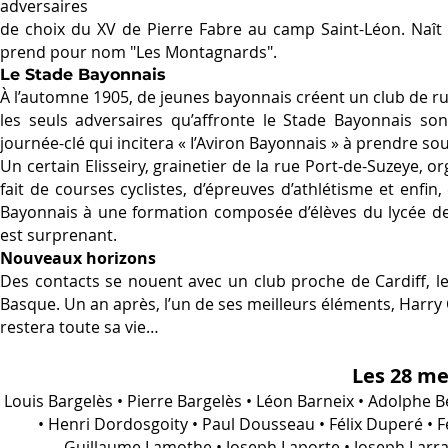
adversaires
de choix du XV de Pierre Fabre au camp Saint-Léon. Naît 
prend pour nom "Les Montagnards".
Le Stade Bayonnais
À l’automne 1905, de jeunes bayonnais créent un club de ru
les seuls adversaires qu’affronte le Stade Bayonnais son
journée-clé qui incitera « I’Aviron Bayonnais » à prendre sou
Un certain Elisseiry, grainetier de la rue Port-de-Suzeye, o
fait de courses cyclistes, d’épreuves d’athlétisme et enfi
Bayonnais à une formation composée d’élèves du lycée de
est surprenant.
Nouveaux horizons
Des contacts se nouent avec un club proche de Cardiff, l
Basque. Un an après, l’un de ses meilleurs éléments, Harry
restera toute sa vie…
Les 28 m
Louis Bargelès • Pierre Bargelès • Léon Barneix • Adolphe 
• Henri Dordosgoity • Paul Dousseau • Félix Duperé • 
Guillaume Lamothe • Joseph Laporte • Joseph Larra