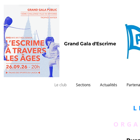
Grand Gala d'Escrime
Le club
Sections
Actualités
Partena
L
ORGA