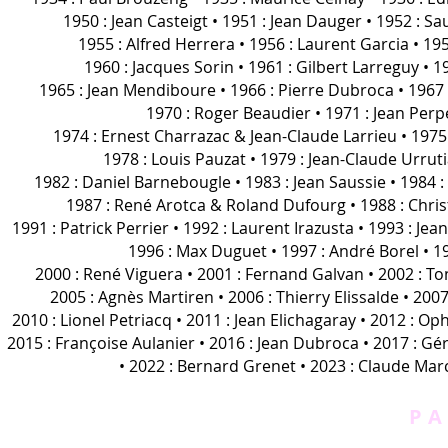
1950 : Jean Casteigt • 1951 : Jean Dauger • 1952 : S
1955 : Alfred Herrera • 1956 : Laurent Garcia • 195
1960 : Jacques Sorin • 1961 : Gilbert Larreguy • 1
1965 : Jean Mendiboure • 1966 : Pierre Dubroca • 1967
1970 : Roger Beaudier • 1971 : Jean Perp
1974 : Ernest Charrazac & Jean-Claude Larrieu • 1975 :
1978 : Louis Pauzat • 1979 : Jean-Claude Urrut
1982 : Daniel Barnebougle • 1983 : Jean Saussie • 1984 
1987 : René Arotca & Roland Dufourg • 1988 : Christ
1991 : Patrick Perrier • 1992 : Laurent Irazusta • 1993 : Jean
1996 : Max Duguet • 1997 : André Borel • 1
2000 : René Viguera • 2001 : Fernand Galvan • 2002 : To
2005 : Agnès Martiren • 2006 : Thierry Elissalde • 2007
2010 : Lionel Petriacq • 2011 : Jean Elichagaray • 2012 : O
2015 : Françoise Aulanier • 2016 : Jean Dubroca • 2017 : G
• 2022 : Bernard Grenet •
2023 : Claude Ma
P