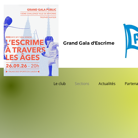
Grand Gala d'Escrime
Le club
Sections
Actualités
Partena