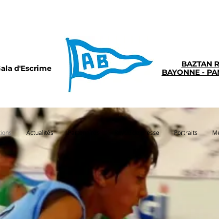
BAZTAN 
ala d'Escrime
BAYONNE - P
tions
Actualités
Partenaires
Revue de presse
Portraits
Mé