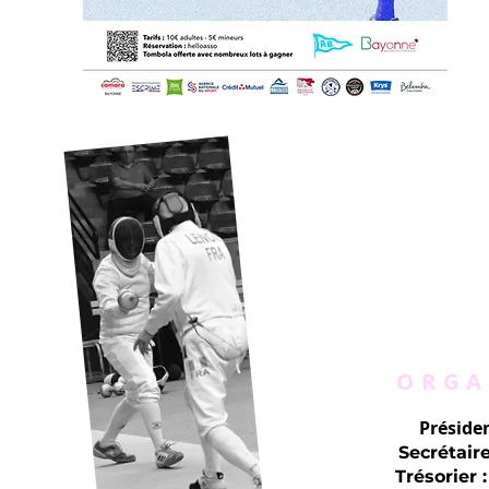
ORGA
Présiden
Secrétaire
Trésorier :