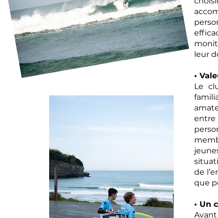
chois
acco
perso
effica
monit
leur d
• Val
Le cl
famil
amate
entre
perso
membr
jeune
situat
de l’
que p
• Un 
Avant