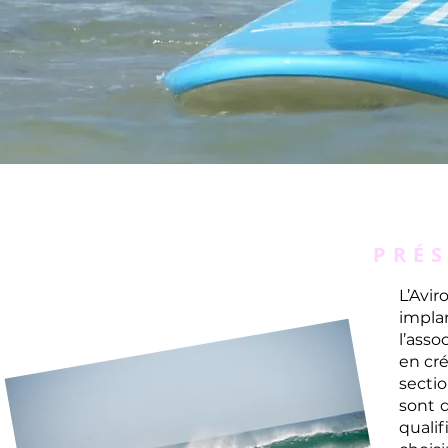
PRÉ
L’Avi
impla
l’ass
en cré
secti
sont 
quali