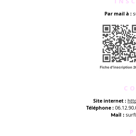
INS
Par mail à :
s
CO
Site internet :
htt
Téléphone :
06.12.90
surf
Mail :
P