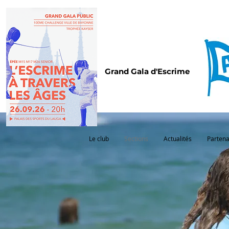
Grand Gala d'Escrime
Le club
Sections
Actualités
Partena