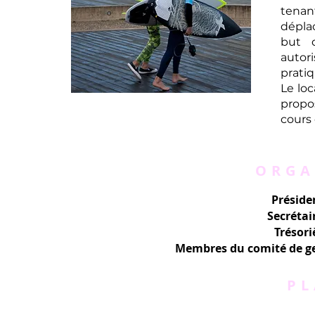
tenan
dépla
but 
autor
pratiq
Le loc
propo
cours 
ORGA
Préside
Secrétai
Trésori
Membres du comité de ge
P