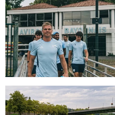
Evenements
Boxe
Natation
Tennis
Athlétisme
Judo
Basket
Cyclotouris