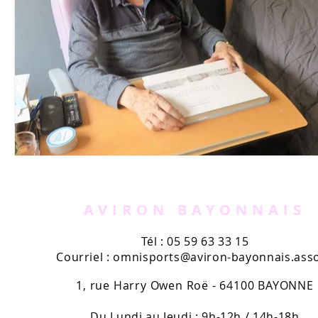
AVIRON BAYONNAIS
Tél : 05 59 63 33 15
Courriel :
omnisports@aviron-bayonnais.asso
1, rue Harry Owen Roë - 64100 BAYONNE
Du Lundi au Jeudi : 9h-12h / 14h-18h