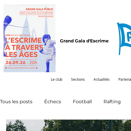
Grand Gala d'Escrime
Le club
Sections
Actualités
Partena
Tous les posts
Échecs
Football
Rafting
Omnisports
Partenariat
Pelote
Penta