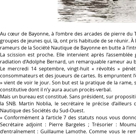
Au cœur de Bayonne, à l’ombre des arcades de pierre du Th
groupes de jeunes qui, là, ont pris habitude de se réunir. À 
rameurs de la Société Nautique de Bayonne en butte à l’int
La scission est proche. Elle intervient après l’assemblé
radiation d’Adolphe Bernard, un remarquable rameur au bou
Le mercredi 14 septembre, vingt-huit « révoltés » pénètr
consommateurs et des joueurs de cartes. Ils empruntent l’e
» vient de voir le jour. Son but est la pratique de la rame, 
constitutive dont il n’y aura aucun procès-verbal.
Mais un bureau est constitué. Sans président, sur proposi
la SNB. Martin Noblia, le secrétaire le précise d’ailleurs
Nautique des Sociétés du Sud-Ouest.
« Conformément à l’article 7 des statuts nous vous donnon
Secrétaire adjoint : Pierre Bargeles ; Trésorier : Moum
d’entraînement : Guillaume Lamothe. Comme vous le remar