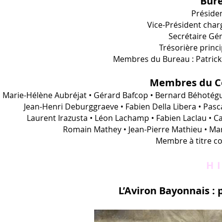
Bure
Présiden
Vice-Président char
Secrétaire Gé
Trésorière princ
Membres du Bureau : Patrick
Membres du Co
Marie-Hélène Aubréjat • Gérard Bafcop • Bernard Béhotéguy 
Jean-Henri Deburggraeve • Fabien Della Libera • Pasc
Laurent Irazusta • Léon Lachamp • Fabien Laclau • C
Romain Mathey • Jean-Pierre Mathieu • Mar
Membre à titre co
H
L’Aviron Bayonnais : 