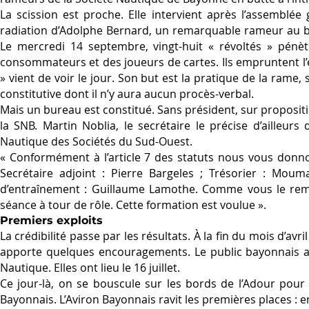
La scission est proche. Elle intervient après l’assemblé
radiation d’Adolphe Bernard, un remarquable rameur au bou
Le mercredi 14 septembre, vingt-huit « révoltés » pénètr
consommateurs et des joueurs de cartes. Ils empruntent l’e
» vient de voir le jour. Son but est la pratique de la rame, 
constitutive dont il n’y aura aucun procès-verbal.
Mais un bureau est constitué. Sans président, sur proposi
la SNB. Martin Noblia, le secrétaire le précise d’ailleurs
Nautique des Sociétés du Sud-Ouest.
« Conformément à l’article 7 des statuts nous vous donnon
Secrétaire adjoint : Pierre Bargeles ; Trésorier : Moum
d’entraînement : Guillaume Lamothe. Comme vous le remar
séance à tour de rôle. Cette formation est voulue ».
Premiers exploits
La crédibilité passe par les résultats. À la fin du mois d’av
apporte quelques encouragements. Le public bayonnais at
Nautique. Elles ont lieu le 16 juillet.
Ce jour-là, on se bouscule sur les bords de l’Adour pour 
Bayonnais. L’Aviron Bayonnais ravit les premières places : e