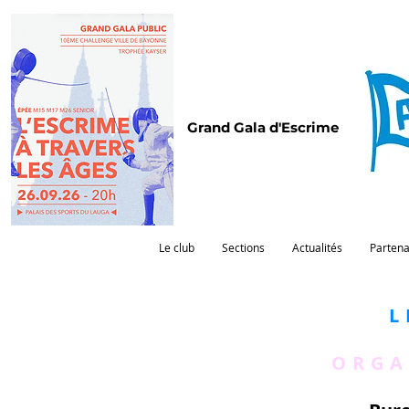
Grand Gala d'Escrime
Le club
Sections
Actualités
Partena
L
ORGA