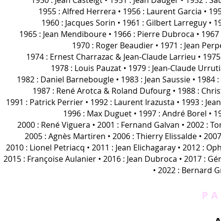
1950 : Jean Casteigt • 1951 : Jean Dauger • 1952 : S
1955 : Alfred Herrera • 1956 : Laurent Garcia • 195
1960 : Jacques Sorin • 1961 : Gilbert Larreguy • 1
1965 : Jean Mendiboure • 1966 : Pierre Dubroca • 1967
1970 : Roger Beaudier • 1971 : Jean Perp
1974 : Ernest Charrazac & Jean-Claude Larrieu • 1975 :
1978 : Louis Pauzat • 1979 : Jean-Claude Urrut
1982 : Daniel Barnebougle • 1983 : Jean Saussie • 1984 
1987 : René Arotca & Roland Dufourg • 1988 : Christ
1991 : Patrick Perrier • 1992 : Laurent Irazusta • 1993 : Jean
1996 : Max Duguet • 1997 : André Borel • 1
2000 : René Viguera • 2001 : Fernand Galvan • 2002 : To
2005 : Agnès Martiren • 2006 : Thierry Elissalde • 2007
2010 : Lionel Petriacq • 2011 : Jean Elichagaray • 2012 : O
2015 : Françoise Aulanier • 2016 : Jean Dubroca • 2017 : G
• 2022 : Bernard G
P