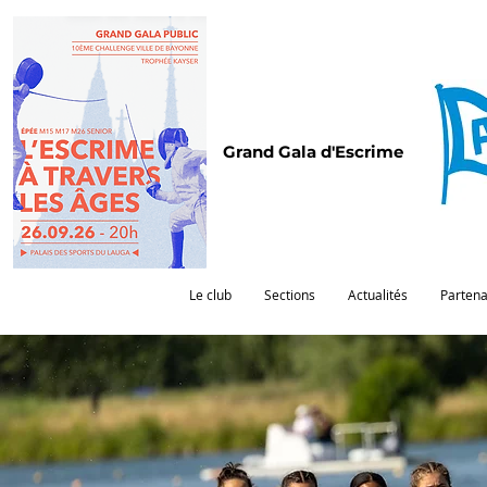
Grand Gala d'Escrime
Le club
Sections
Actualités
Partena