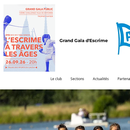
Grand Gala d'Escrime
Le club
Sections
Actualités
Partena