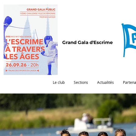
Grand Gala d'Escrime
Le club
Sections
Actualités
Partena