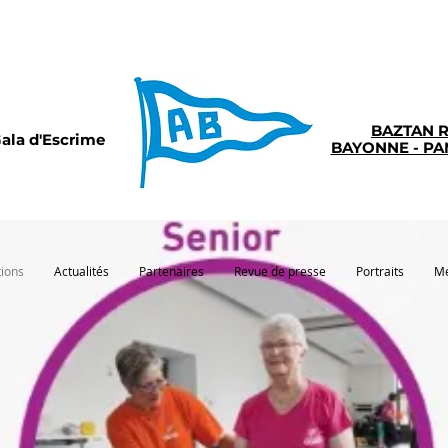
BAZTAN 
ala d'Escrime
BAYONNE - P
tions
Actualités
Partenaires
Revue de presse
Portraits
Mé