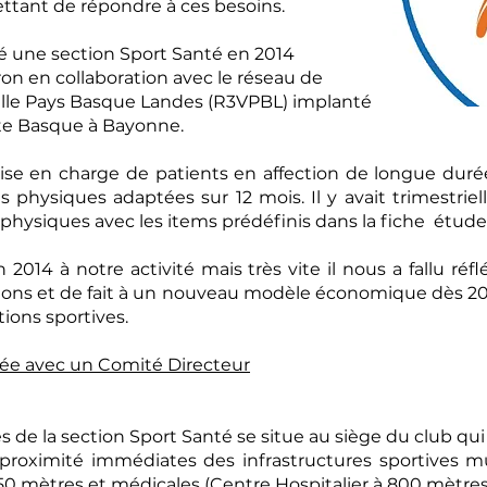
ttant de répondre à ces besoins.
éé une section Sport Santé en 2014
on en collaboration avec le réseau de
 ville Pays Basque Landes (R3VPBL) implanté
ôte Basque à Bayonne.
rise en charge de patients en affection de longue duré
és physiques adaptées sur 12 mois. Il y avait trimestr
physiques avec les items prédéfinis dans la fiche étude
 2014 à notre activité mais très vite il nous a fallu réf
ations et de fait à un nouveau modèle économique dès 2
ctions sportives.
iée avec un Comité Directeur
s de la section Sport Santé se situe au siège du club qu
 proximité immédiates des infrastructures sportives mu
50 mètres et médicales (Centre Hospitalier à 800 mètres