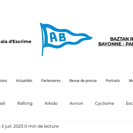
BAZTAN 
ala d'Escrime
BAYONNE - P
tions
Actualités
Partenaires
Revue de presse
Portraits
Mé
all
Rafting
Aïkido
Aviron
Cyclisme
Es
s
3 juil. 2023
0 min de lecture
Pelote
Pentathlon
Pirogue
Sport santé
G