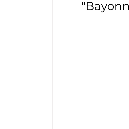
"Bayonn
Boxe
Natation
Tennis
Basket
Cyclotourisme