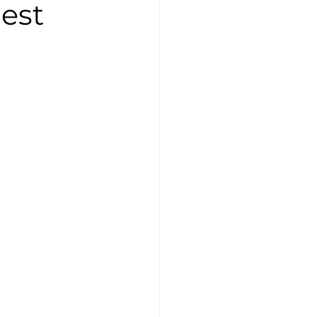
est
Athlétisme
Judo