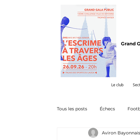
Grand G
Le club
Sec
Tous les posts
Échecs
Footb
Aviron Bayonnai
Omnisports
Partenariat