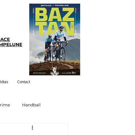
RACE
AMPELUNE
dias
Contact
crime
Handball
ym-pilates
Evenements