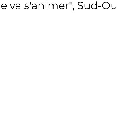
e va s'animer", Sud-Ou
Triathlon
Revue de presse
Escalade
Trail
Surf
Basket
Partenariat