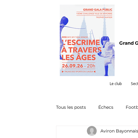
Grand G
Le club
Sec
Tous les posts
Échecs
Footb
Aviron Bayonnai
Omnisports
Partenariat