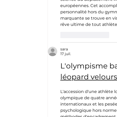
européennes. Cet accomplis
personnalité hors du gymna
marquante se trouve en visi
rêve ultime de tout athlète
J'aime
Répondre
sara
17 juil.
L'olympisme ba
léopard velour
L'accession d'une athlète 
olympique de quatre années
internationaux et les pesé
psychologique hors norme. C
méthodes d'encadrement de l