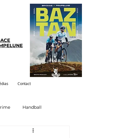
RACE
AMPELUNE
dias
Contact
crime
Handball
ym-pilates
Evenements