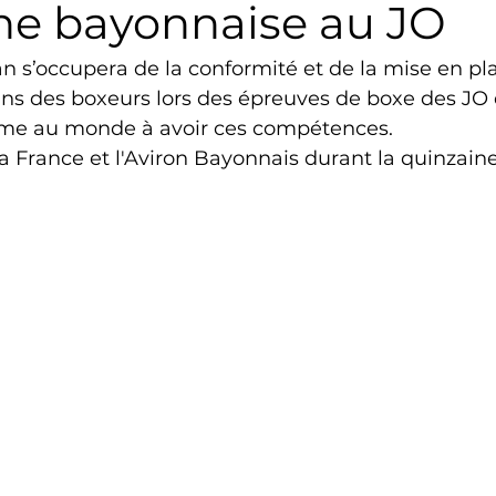
une bayonnaise au JO
Triathlon
Revue de presse
Escalade
Trail
n s’occupera de la conformité et de la mise en pl
s des boxeurs lors des épreuves de boxe des JO d
me au monde à avoir ces compétences. 
Surf
Basket
Partenariat
la France et l'Aviron Bayonnais durant la quinzai