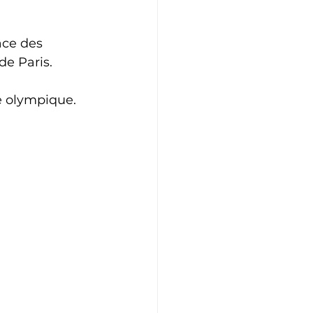
Athlétisme
Judo
ace des 
e Paris. 
ne olympique.