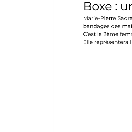
Boxe : 
Boxe
Natation
Tennis
Marie-Pierre Sadra
bandages des main
C’est la 2ème fem
Basket
Cyclotourisme
Elle représentera 