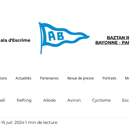
BAZTAN 
ala d'Escrime
BAYONNE - P
tions
Actualités
Partenaires
Revue de presse
Portraits
Mé
all
Rafting
Aïkido
Aviron
Cyclisme
Es
s
15 juil. 2024
1 min de lecture
Pelote
Pentathlon
Pirogue
Sport santé
G