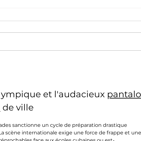
Boxe
La section boxe de l’Aviron
Bayonnais à l’honneur
lympique et l'audacieux 
pantalo
s
 de ville
iades sanctionne un cycle de préparation drastique 
 La scène internationale exige une force de frappe et une
éprochables face aux écoles cubaines ou est-