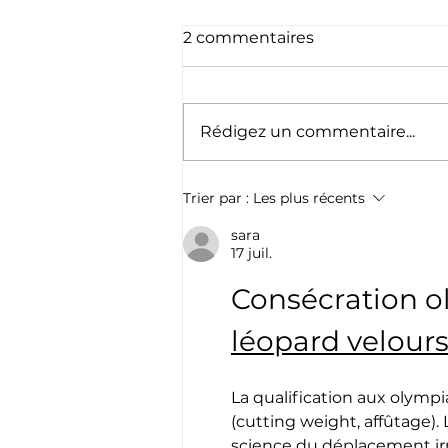
2 commentaires
Rédigez un commentaire...
Boxe : Une page de plus
Trier par :
Les plus récents
pour Marie-Pierre Barthe-
Sadran
sara
17 juil.
Consécration o
léopard velour
La qualification aux olymp
(cutting weight, affûtage).
science du déplacement irr