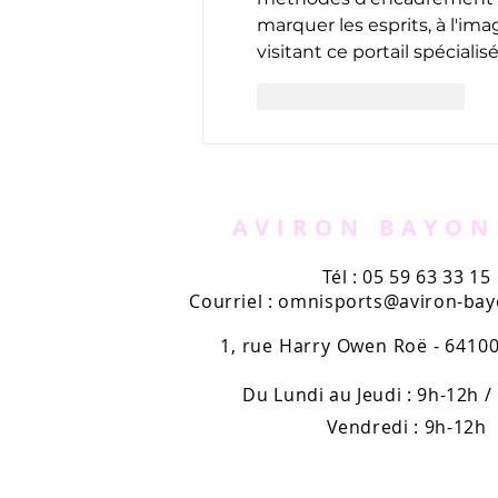
marquer les esprits, à l'i
visitant ce portail spéciali
J'aime
Répondre
AVIRON BAYON
Tél : 05 59 63 33 15
Courriel :
omnisports@aviron-bayo
1, rue Harry Owen Roë - 641
Du Lundi au Jeudi : 9h-12h /
Vendredi : 9h-12h