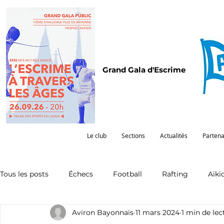
Grand Gala d'Escrime
Le club
Sections
Actualités
Partena
Tous les posts
Échecs
Football
Rafting
Aïki
Aviron Bayonnais
11 mars 2024
1 min de lec
Omnisports
Partenariat
Pelote
Pentathlon