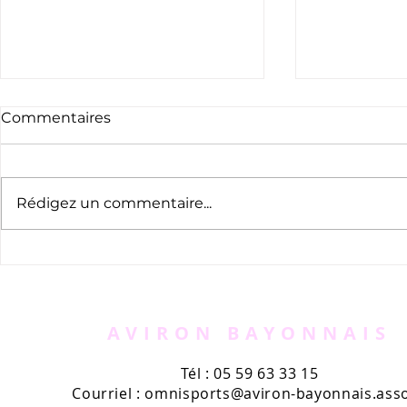
Commentaires
Rédigez un commentaire...
L’exposition des 120 ans
L'exploit 
du rugby résiste à la
Émilie Mor
canicule.
premier c
France pro
AVIRON BAYONNAIS
Tél : 05 59 63 33 15
Courriel :
omnisports@aviron-bayonnais.asso