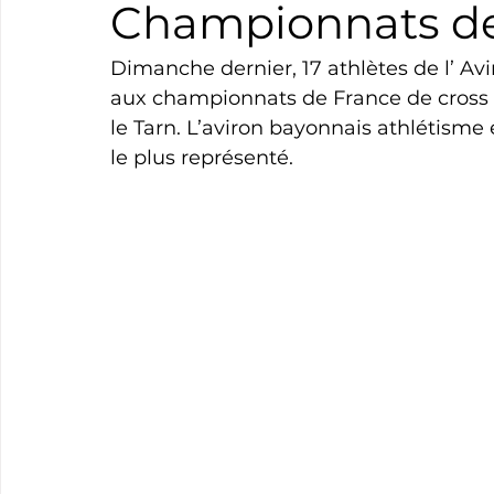
Championnats de
Boxe
Natation
Tennis
Triathlon
Revue
Dimanche dernier, 17 athlètes de l’ Av
aux championnats de France de cross 
le Tarn. L’aviron bayonnais athlétisme 
Basket
Cyclotourisme
Surf
Basket
Pa
le plus représenté.