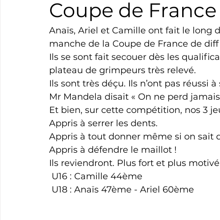
Coupe de France 
Boxe
Natation
Tennis
Triathlon
Revue
Anaïs, Ariel et Camille ont fait le long
manche de la Coupe de France de diffi
Ils se sont fait secouer dès les qualifi
Basket
Cyclotourisme
Surf
Basket
Pa
plateau de grimpeurs très relevé.
Ils sont très déçu. Ils n’ont pas réussi 
Mr Mandela disait « On ne perd jamais 
Et bien, sur cette compétition, nos 3 je
Appris à serrer les dents.
Appris à tout donner même si on sait q
Appris à défendre le maillot !
Ils reviendront. Plus fort et plus motiv
 U16 : Camille 44ème
 U18 : Anaïs 47ème - Ariel 60ème