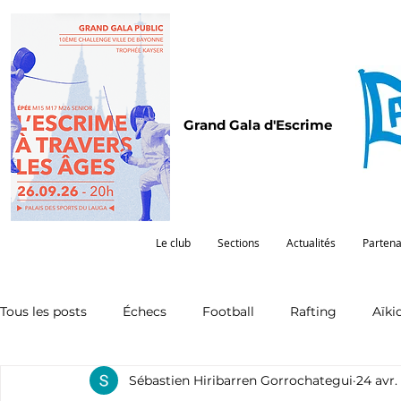
Grand Gala d'Escrime
Le club
Sections
Actualités
Partena
Tous les posts
Échecs
Football
Rafting
Aïki
Sébastien Hiribarren Gorrochategui
24 avr.
Omnisports
Partenariat
Pelote
Pentathlon