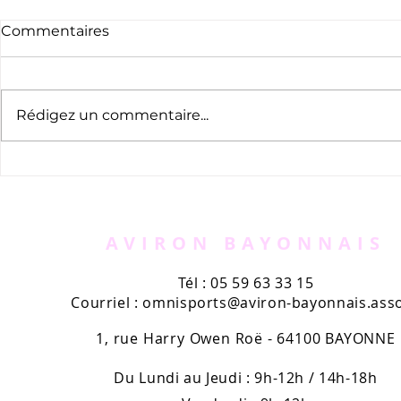
Commentaires
Rédigez un commentaire...
C640 + CENA à Pau
Escalade 
Départeme
Difficulté
AVIRON BAYONNAIS
Tél : 05 59 63 33 15
Courriel :
omnisports@aviron-bayonnais.asso
1, rue Harry Owen Roë - 64100 BAYONNE
Du Lundi au Jeudi : 9h-12h / 14h-18h