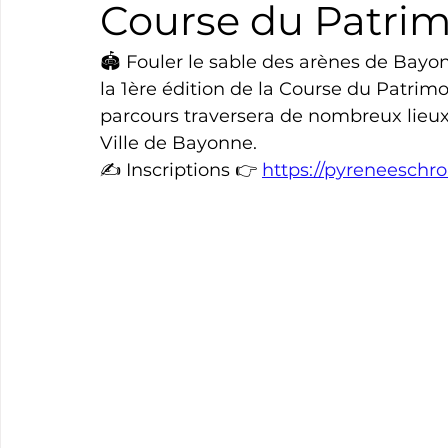
Course du Patri
Boxe
Natation
Tennis
Triathlon
Revue
🏟 Fouler le sable des arènes de Bayonne
la 1ère édition de la Course du Patrimo
parcours traversera de nombreux lieu
Basket
Cyclotourisme
Surf
Basket
Pa
Ville de Bayonne.
✍️ Inscriptions 👉 
https://pyreneeschr