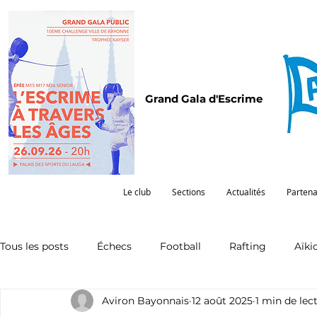
Grand Gala d'Escrime
Le club
Sections
Actualités
Partena
Tous les posts
Échecs
Football
Rafting
Aïki
Aviron Bayonnais
12 août 2025
1 min de lec
Omnisports
Partenariat
Pelote
Pentathlon