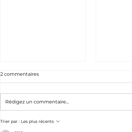
2 commentaires
Rédigez un commentaire...
Appel à bénévoles -
Le nouvea
Trier par :
Les plus récents
AVIRUN
l'Aviron B