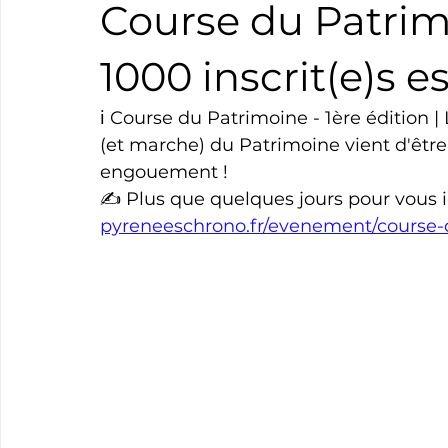
Course du Patrimo
Boxe
Natation
Tennis
Triathlon
Revue
1000 inscrit(e)s es
ℹ️ Course du Patrimoine - 1ère édition |
Basket
Cyclotourisme
Surf
Basket
Pa
(et marche) du Patrimoine vient d'être 
engouement !
✍️ Plus que quelques jours pour vous i
pyreneeschrono.fr/evenement/course-