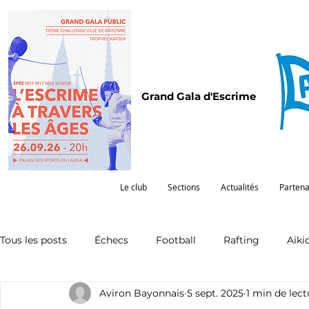
Grand Gala d'Escrime
Le club
Sections
Actualités
Partena
Tous les posts
Échecs
Football
Rafting
Aïki
Aviron Bayonnais
5 sept. 2025
1 min de lect
Omnisports
Partenariat
Pelote
Pentathlon