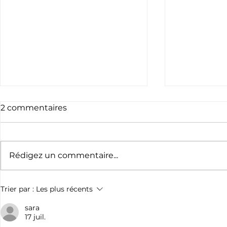
2 commentaires
Rédigez un commentaire...
Appel à bénévoles -
Le nouvea
Trier par :
Les plus récents
AVIRUN
l'Aviron B
kiosques
sara
17 juil.