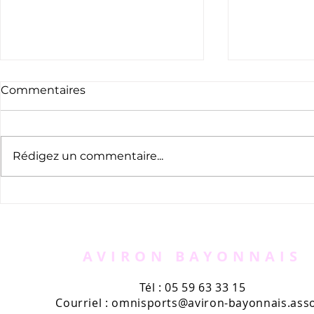
Commentaires
Rédigez un commentaire...
Appel à bénévoles -
Le nouvea
AVIRUN
l'Aviron B
kiosques
AVIRON BAYONNAIS
Tél : 05 59 63 33 15
Courriel :
omnisports@aviron-bayonnais.asso