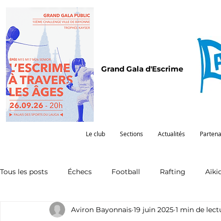
Grand Gala d'Escrime
Le club
Sections
Actualités
Partena
Tous les posts
Échecs
Football
Rafting
Aïki
Aviron Bayonnais
19 juin 2025
1 min de lect
Omnisports
Partenariat
Pelote
Pentathlon