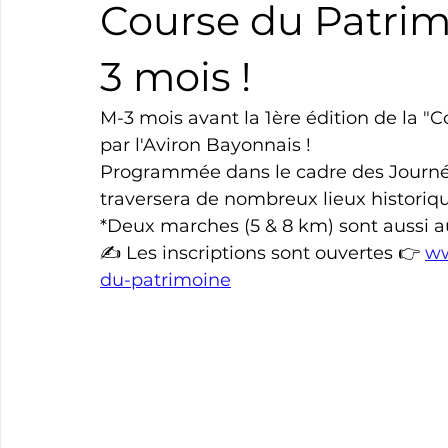
Course du Patrim
Boxe
Natation
Tennis
Triathlon
Revue
3 mois !
M-3 mois avant la 1ère édition de la "
Basket
Cyclotourisme
Surf
Basket
Pa
par l'Aviron Bayonnais !
Programmée dans le cadre des Journé
traversera de nombreux lieux historique
*Deux marches (5 & 8 km) sont aussi 
✍️ Les inscriptions sont ouvertes 👉 
ww
du-patrimoine